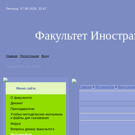
Пятница, 07.08.2026, 22:47
Факультет Иностр
Главная
|
Регистрация
|
Вход
Приветствую Вас
Гость
Главная
»
Фотоальбом
»
Выпускник
Меню сайта
О факультете
Деканат
Преподаватели
Учебно-методические материалы
и файлы для скачивания
Форум
Вопросы декану факультета
Фотоальбом