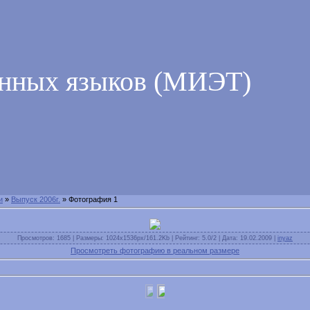
анных языков (МИЭТ)
и
»
Выпуск 2006г.
» Фотография 1
Просмотров: 1685 | Размеры: 1024x1536px/161.2Kb | Рейтинг: 5.0/2 | Дата: 19.02.2009 |
inyaz
Просмотреть фотографию в реальном размере