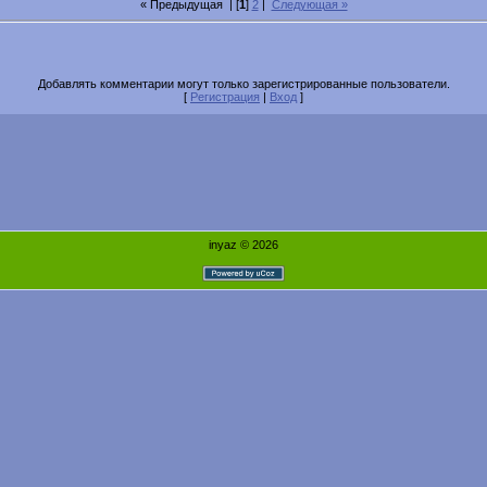
« Предыдущая
| [
1
]
2
|
Следующая »
Добавлять комментарии могут только зарегистрированные пользователи.
[
Регистрация
|
Вход
]
inyaz © 2026