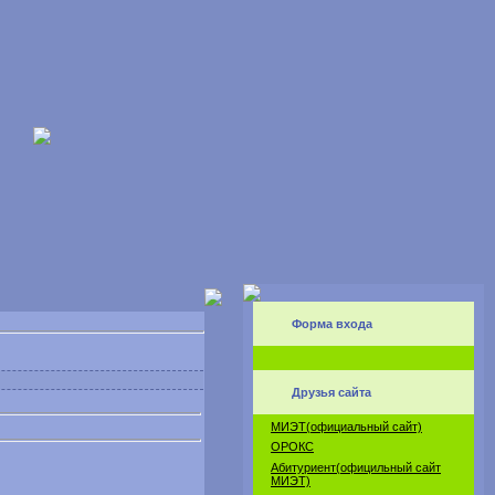
Форма входа
Друзья сайта
МИЭТ(официальный сайт)
ОРОКС
Абитуриент(официльный сайт
МИЭТ)