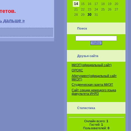
14
15
16
17
18
19
20
21
22
23
24
25
26
27
тетов.
30
28
29
31
ь дальше »
Поиск
Друзья сайта
МИЭТ(официальный сайт)
ОРОКС
Абитуриент(официльный сайт
МИЭТ)
Студенческая газета МИЭТ
Сайт секции немецкого языка
факультета ИНЯЗ
Статистика
Онлайн всего:
1
Гостей:
1
Пользователей:
0