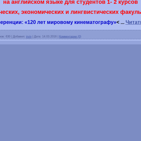
на английском языке для студентов 1- 2 курсов
ческих, экономических и лингвистических факуль
еренции: «120 лет мировому кинематографу»
<
...
Читат
ров:
630
|
Добавил:
irvin
|
Дата:
14.03.2016
|
Комментарии (0)