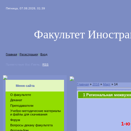
Пятница, 07.08.2026, 01:39
Факультет Иностр
Главная
|
Регистрация
|
Вход
Приветствую Вас
Гость
|
RSS
Главная
»
2016
»
Март
»
14
Меню сайта
1 Региональная межвузо
О факультете
Деканат
Преподаватели
Учебно-методические материалы
и файлы для скачивания
Форум
1-ю
Вопросы декану факультета
Фотоальбом