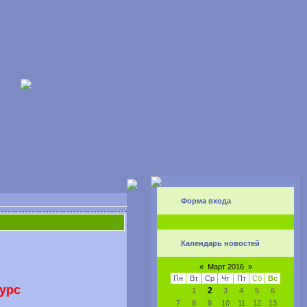
Форма входа
Календарь новостей
«
Март 2016
»
Пн
Вт
Ср
Чт
Пт
Сб
Вс
курс
2
1
3
4
5
6
7
8
9
10
11
12
13