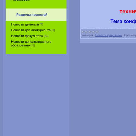
техни
Разделы новостей
Тема конф
Новости деканата
[7]
Новости для абитуриента
[9]
Категория:
Новости факультета
|
Просмот
Новости факультета
[64]
Новости дополнительного
образования
[4]