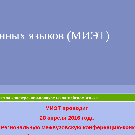
анных языков (МИЭТ)
вская конференция-конкурс на английском языке
МИЭТ проводит
28 апреля 2016 года
 Региональную межвузовскую конференцию-кон