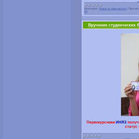
.
Категория:
Новости факультета
|
Просмо
(0)
Вручение студенческих 
Первокурсники
ИНЯЗ
получ
статус 