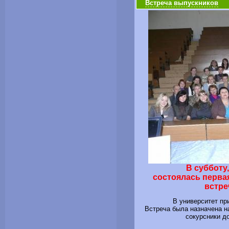
Встреча выпускников
В субботу,
состоялась перва
встре
В университет пр
Встреча была назначена на
сокурсники до