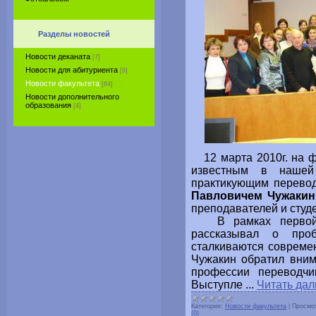
Разделы новостей
Новости деканата
[7]
Новости для абитуриента
[9]
Новости факультета
[64]
Новости дополнительного
образования
[4]
12 марта 2010г. на ф
известным в наше
практикующим перево
Павловичем Чужаки
преподавателей и студ
В рамках первой ч
рассказывал о про
сталкиваются современ
Чужакин обратил вним
профессии переводчик
Выступле
...
Читать дал
Категория:
Новости факультета
|
Просмо
(0)