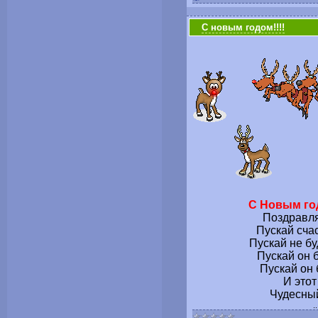
С новым годом!!!!
С Новым го
Поздравля
Пускай счас
Пускай не бу
Пускай он 
Пускай он 
И этот
Чудесный
.