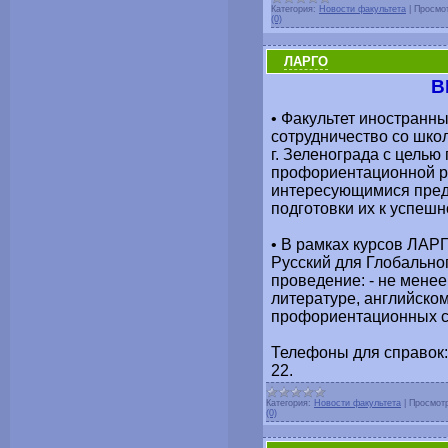
Категория:
Новости факультета
|
Просмо
(0)
ЛАРГО
В
• Факультет иностранн
сотрудничество со шко
г. Зеленограда с цель
профориентационной ра
интересующимися предм
подготовки их к успешн
• В рамках курсов ЛАРГ
Русский для Глобально
проведение: - не менее
литературе, английском
профориентационных с
Телефоны для справок: 8
22.
Категория:
Новости факультета
|
Просмот
(0)