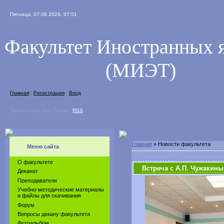
Пятница, 07.08.2026, 07:51
Факультет Иностранных 
(МИЭТ)
Главная
|
Регистрация
|
Вход
Приветствую Вас
Гость
|
RSS
Главная
»
Новости факультета
Меню сайта
О факультете
Встреча с А.П. Чужакин
Деканат
Преподаватели
Учебно-методические материалы
и файлы для скачивания
Форум
Вопросы декану факультета
Фотоальбом