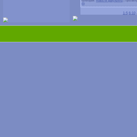
Категория:
Новости факультета
|
Просмот
(0)
1-5
6-10