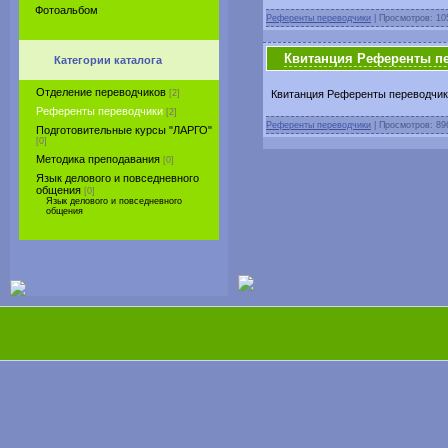
Фотоальбом
Референты переводчики
|
Просмотров:
10
Квитанция Референты пер
Категории каталога
Отделение переводчиков
Квитанция Референты переводчик
[2]
Референты переводчики
[2]
Референты переводчики
|
Просмотров:
89
Подготовительные курсы "ЛАРГО"
[0]
Методика преподавания
[0]
Язык делового и повседневного
общения
[0]
Язык делового и повседневного
общения