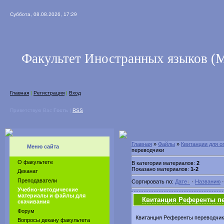
Суббота, 08.08.2026, 17:29
Факультет Иностранных языков 
Главная
|
Регистрация
|
Вход
Приветствую Вас
Гость
|
RSS
Главная
»
Файлы
»
Квитанции для о
Меню сайта
переводчики
О факультете
В категории материалов:
2
Показано материалов:
1-2
Деканат
Преподаватели
Сортировать по:
Дате
·
Названию
Учебно-методические
материалы и файлы для
Квитанция Референты пер
скачивания
Форум
Квитанция Референты переводчик
Вопросы декану факультета