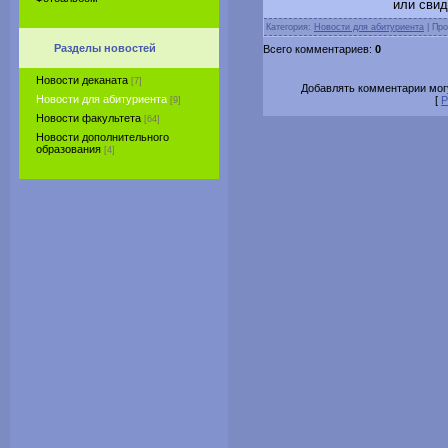
или свид
Категория:
Новости для абитуриента
| Про
Разделы новостей
Всего комментариев:
0
Новости деканата
[7]
Добавлять комментарии могу
Новости для абитуриента
[
Р
[9]
Новости факультета
[64]
Новости дополнительного
образования
[4]