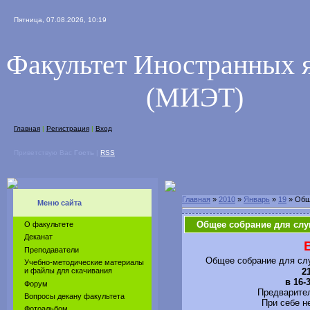
Пятница, 07.08.2026, 10:19
Факультет Иностранных 
(МИЭТ)
Главная
|
Регистрация
|
Вход
Приветствую Вас
Гость
|
RSS
Главная
»
2010
»
Январь
»
19
» Общ
Меню сайта
Общее собрание для сл
О факультете
Деканат
Преподаватели
Общее собрание для с
Учебно-методические материалы
2
и файлы для скачивания
в 16-
Форум
Предварител
Вопросы декану факультета
При себе н
Фотоальбом