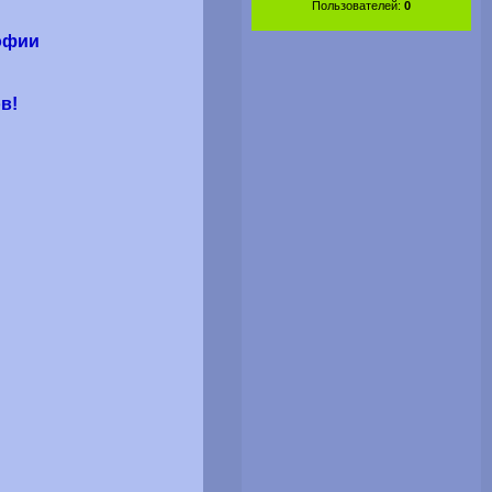
Пользователей:
0
офии
в!