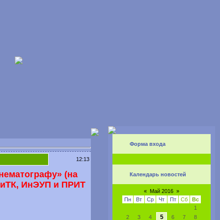
Форма входа
12:13
нематографу» (на
Календарь новостей
ПиТК, ИнЭУП и ПРИТ
«
Май 2016
»
Пн
Вт
Ср
Чт
Пт
Сб
Вс
1
5
2
3
4
6
7
8