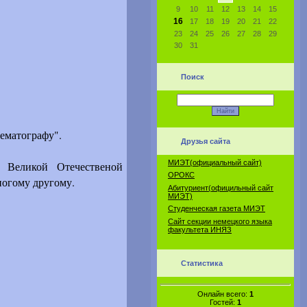
9
10
11
12
13
14
15
16
17
18
19
20
21
22
23
24
25
26
27
28
29
30
31
Поиск
ематографу".
Друзья сайта
МИЭТ(официальный сайт)
 Великой Отечественой
ОРОКС
ногому другому.
Абитуриент(официльный сайт
МИЭТ)
Студенческая газета МИЭТ
Сайт секции немецкого языка
факультета ИНЯЗ
Статистика
Онлайн всего:
1
Гостей:
1