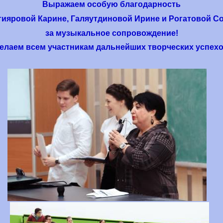
Выражаем
особую
благодарность
тияровой
Карине
,
Галяутдиновой
Ирине
и
Рогатовой
С
за
музыкальное
сопровожд
ение
!
елаем всем участникам дальнейших творческих успехо