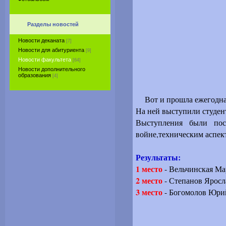
Разделы новостей
Новости деканата
[7]
Новости для абитуриента
[9]
Новости факультета
[64]
Новости дополнительного
образования
[4]
Вот и прошла ежегодна
На ней выступили студе
Выступления были пос
войне,техническим аспек
Результаты:
1 место
- Вельчинская М
2 место
- Степанов Яросл
3 место
- Богомолов Юри