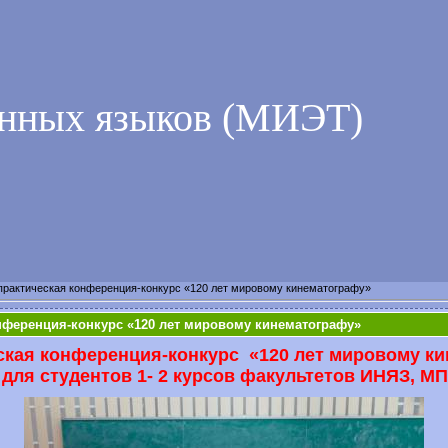
анных языков (МИЭТ)
практическая конференция-конкурс «120 лет мировому кинематографу»
нференция-конкурс «120 лет мировому кинематографу»
ская конференция-конкурс
«120 лет мировому ки
)
для студентов 1- 2 курсов факультетов ИНЯЗ, М