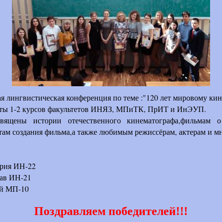
я лингвистическая конференция по теме :"120 лет мировому кин
нты 1-2 курсов факультетов ИНЯЗ, МПиТК, ПрИТ и ИнЭУП.
вящены истории отечественного кинематографа,фильмам о
там создания фильма,а также любимым режиссёрам, актерам и м
ария ИН-22
ав ИН-21
й МП-10
Поздравляем победителей!!!