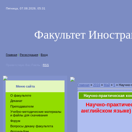
Пятница, 07.08.2026, 05:31
Факультет Иностр
Главная
|
Регистрация
|
Вход
Приветствую Вас
Гость
|
RSS
Главная
»
2016
»
Май
»
5
» Научно-
Меню сайта
Научно-практическая ко
О факультете
Деканат
Научно-практиче
Преподаватели
английском языке
Учебно-методические материалы
и файлы для скачивания
Форум
Вопросы декану факультета
Фотоальбом