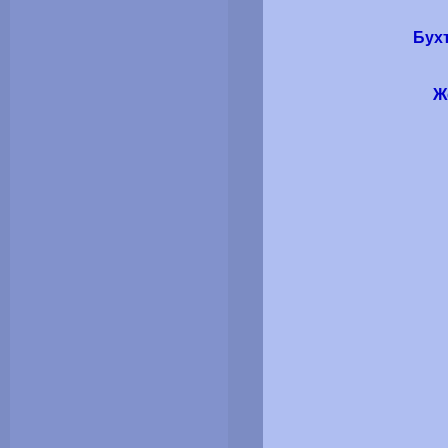
Бух
Ж