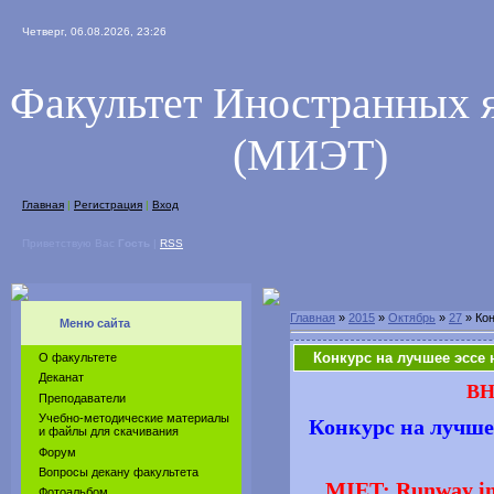
Четверг, 06.08.2026, 23:26
Факультет Иностранных 
(МИЭТ)
Главная
|
Регистрация
|
Вход
Приветствую Вас
Гость
|
RSS
Главная
»
2015
»
Октябрь
»
27
» Кон
Меню сайта
Конкурс на лучшее эссе 
О факультете
Деканат
В
Преподаватели
Учебно-методические материалы
Конкурс на лучше
и файлы для скачивания
Форум
Вопросы декану факультета
MIET: Runway in
Фотоальбом