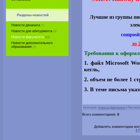
Разделы новостей
Лучшие из группы пи
эле
Новости деканата
[7]
Новости для абитуриента
[9]
composit
Новости факультета
[64]
до 
Новости дополнительного
образования
[4]
Требования к оформл
1. файл Microsoft W
кегль,
2. объем не более 1 с
3. В теме письма ука
Категория:
Новости факультета
| Просмотр
Всего комментариев:
0
Добавлять комментарии могу
[
Р