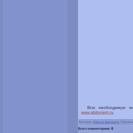
Всю необходимую ин
www.abiturient.ru
.
Категория:
Новости факультета
| Просмотр
Всего комментариев:
0