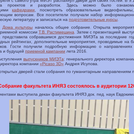
реля с самого утра МИЭТ распахнул двери для своих гостей. В 9:
вка проектов и разработок. Здесь можно было ознак
щими
кафедрами
, посмотреть образовательные видеофильмы
сующим вопросам. Все посетители получали набор информацион
ескую литературу и записаться на
подготовительные курсы
.
ле
Дома культуры
началось общее собрание. Открыла мероприят
 приемной комиссии
Т.В. Растимешина
. Затем с презентацией выст
а представила собравшимся достижения МИЭТа за последние го
одных рейтингах, дополнительные мероприятия, проводимые на б
иков. Гости получили подробную информацию о направлениях 
са и будущей
приемной кампании
лета 2016.
ыступления
выпускников МИЭТа
: генерального директора компан
директора компании
«Picaso 3D»
Андрея Исупова.
ткрытых дверей стали собрания по гуманитарным направлениям п
Собрание факультета ИНЯЗ состоялось в аудитории 12
ентами выступила декан факультета ИНЯЗ док. пед. наук Евдоким