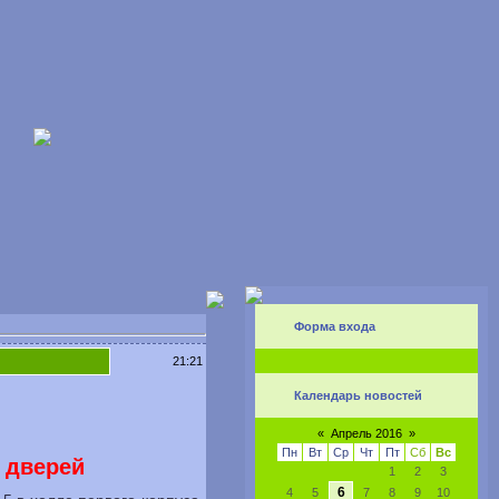
Форма входа
21:21
Календарь новостей
«
Апрель 2016
»
Пн
Вт
Ср
Чт
Пт
Сб
Вс
 дверей
1
2
3
6
4
5
7
8
9
10