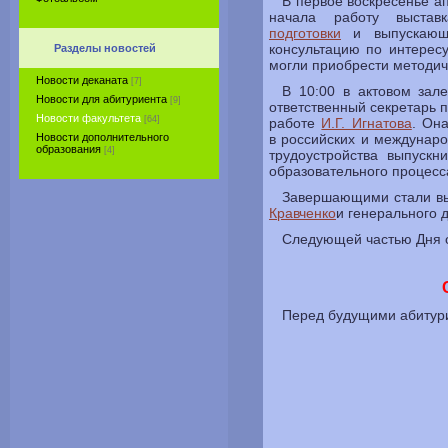
В первое воскресенье ап
начала работу выста
подготовки
и выпускаю
консультацию по интере
Разделы новостей
могли приобрести методич
Новости деканата
[7]
В 10:00 в актовом за
Новости для абитуриента
[9]
ответственный секретарь
Новости факультета
[64]
работе
И.Г. Игнатова
. Он
в российских и междунар
Новости дополнительного
образования
[4]
трудоустройства выпускн
образовательного процес
Завершающими стали в
Кравченко
и генерального 
Следующей частью Дня о
Перед будущими абитури