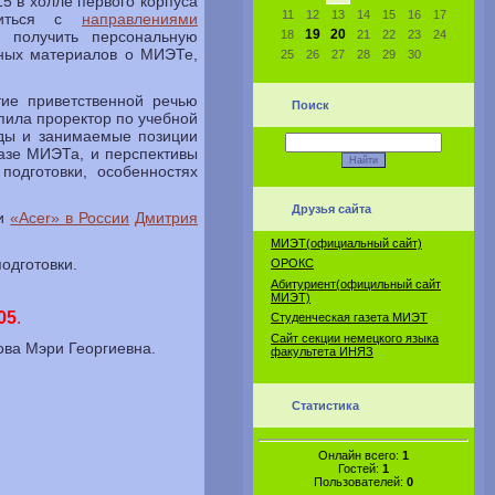
15 в холле первого корпуса
11
12
13
14
15
16
17
омиться с
направлениями
19
20
, получить персональную
18
21
22
23
24
ных материалов о МИЭТе,
25
26
27
28
29
30
ие приветственной речью
Поиск
упила проректор по учебной
ды и занимаемые позиции
азе МИЭТа, и перспективы
подготовки, особенностях
Друзья сайта
ии
«Acer» в России
Дмитрия
МИЭТ(официальный сайт)
одготовки.
ОРОКС
Абитуриент(официльный сайт
МИЭТ)
05
.
Студенческая газета МИЭТ
Сайт секции немецкого языка
ова Мэри Георгиевна.
факультета ИНЯЗ
Статистика
Онлайн всего:
1
Гостей:
1
Пользователей:
0