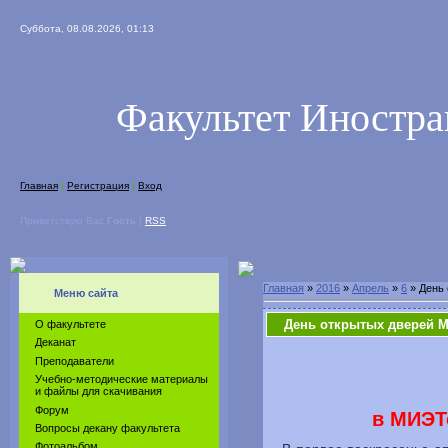
Суббота, 08.08.2026, 01:13
Факультет Иностр
Главная
|
Регистрация
|
Вход
Приветствую Вас
Гость
|
RSS
Главная
»
2016
»
Апрель
»
6
» День
Меню сайта
День открытых дверей 
О факультете
Деканат
Преподаватели
Учебно-методические материалы
и файлы для скачивания
Форум
в МИЭТ
Вопросы декану факультета
Фотоальбом