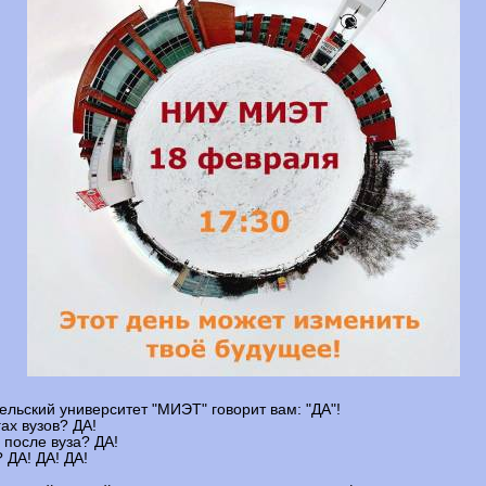
льский университет "МИЭТ" говорит вам: "ДА"!
ах вузов? ДА!
 после вуза? ДА!
 ДА! ДА! ДА!