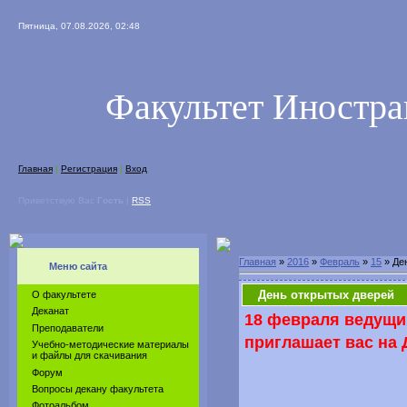
Пятница, 07.08.2026, 02:48
Факультет Иностр
Главная
|
Регистрация
|
Вход
Приветствую Вас
Гость
|
RSS
Главная
»
2016
»
Февраль
»
15
» Де
Меню сайта
День открытых дверей
О факультете
Деканат
18 февраля ведущи
Преподаватели
приглашает вас на 
Учебно-методические материалы
и файлы для скачивания
Форум
Вопросы декану факультета
Фотоальбом