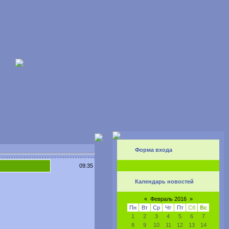
Форма входа
09:35
Календарь новостей
«
Февраль 2016
»
Пн
Вт
Ср
Чт
Пт
Сб
Вс
1
2
3
4
5
6
7
8
9
10
11
12
13
14