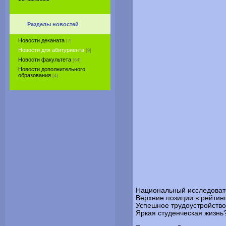
Разделы новостей
Новости деканата
[7]
Новости для абитуриента
[9]
Новости факультета
[64]
Новости дополнительного
образования
[4]
Н
ациональный исследовате
Верхние позиции в рейтинг
Успешное трудоустройство
Яркая студенческая жизнь?