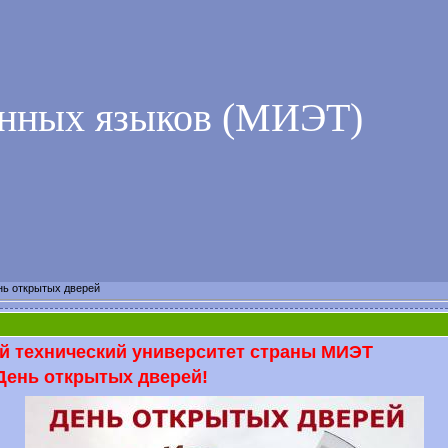
анных языков (МИЭТ)
нь открытых дверей
й технический университет страны МИЭТ
День открытых дверей!