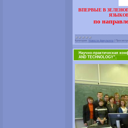
ВПЕРВЫЕ В ЗЕЛЕНО
ЯЗЫКОВ
по направ
Категория:
Новости факультета
|
Просмотр
Научно-практическая кон
AND TECHNOLOGY”.