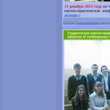
13 декабря 2013 года
на
научно-практическая ко
дальше »
Категория:
Новости факультета
|
Просмо
Студенческая научно-прак
advances of contemporary s