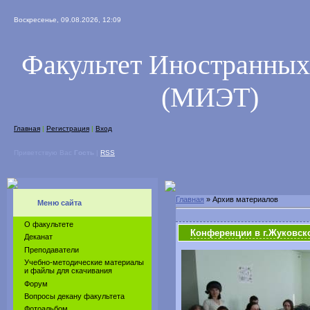
Воскресенье, 09.08.2026, 12:09
Факультет Иностранных
(МИЭТ)
Главная
|
Регистрация
|
Вход
Приветствую Вас
Гость
|
RSS
Главная
»
Архив материалов
Меню сайта
О факультете
Конференции в г.Жуковск
Деканат
Преподаватели
Учебно-методические материалы
и файлы для скачивания
Форум
Вопросы декану факультета
Фотоальбом