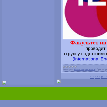
Факультет и
проводит 
в группу подготовк
(International E
Категория:
Новости факультета
|
Просмотр
1-5
6-10
11-1