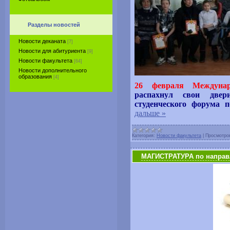
Разделы новостей
Новости деканата
[7]
Новости для абитуриента
[9]
Новости факультета
[64]
Новости дополнительного
образования
[4]
26 февраля Междуна
распахнул свои две
студенческого форума 
дальше »
Категория:
Новости факультета
|
Просмотро
МАГИСТРАТУРА по напра