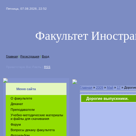
Пятница, 07.08.2026, 22:52
Факультет Иностр
Главная
|
Регистрация
|
Вход
Приветствую Вас
Гость
|
RSS
Главная
»
2009
»
Май
»
17
» Дорогие
Меню сайта
Дорогие выпускники.
О факультете
Деканат
Преподаватели
Учебно-методические материалы
и файлы для скачивания
Форум
Вопросы декану факультета
Фотоальбом