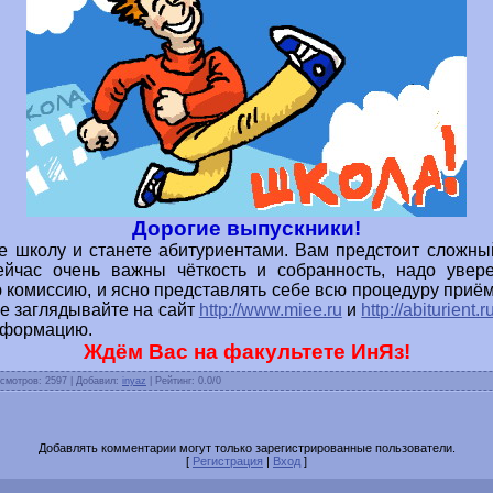
Дорогие выпускники!
е школу и станете абитуриентами. Вам предстоит сложны
ейчас очень важны чёткость и собранность, надо увер
комиссию, и ясно представлять себе всю процедуру приёма
ще заглядывайте на сайт
http://www.miee.ru
и
http://abiturient.r
нформацию.
Ждём Вас на факультете ИнЯз!
смотров: 2597 | Добавил:
inyaz
| Рейтинг: 0.0/0
Добавлять комментарии могут только зарегистрированные пользователи.
[
Регистрация
|
Вход
]