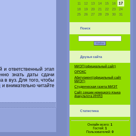
17
11
12
13
14
15
16
18
19
20
21
22
23
24
25
26
27
28
29
30
31
Поиск
Друзья сайта
МИЭТ(официальный сайт)
й и ответственный этап
ОРОКС
енно знать даты сдачи
Абитуриент(официльный сайт
 в вуз. Для того, чтобы
МИЭТ)
u
и внимательно читайте
Студенческая газета МИЭТ
Сайт секции немецкого языка
факультета ИНЯЗ
Статистика
Онлайн всего:
1
Гостей:
1
Пользователей:
0