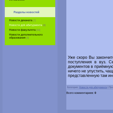
Разделы новостей
Новости деканата
[7]
Новости для абитуриента
[9]
Новости факультета
[64]
Новости дополнительного
образования
[4]
Уже скоро Вы закончит
поступления в вуз. С
документов в приёмную 
ничего не упустить, ча
представленную там и
Категория:
Новости для абитуриента
| Про
Всего комментариев:
0