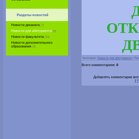
Разделы новостей
ОТ
Новости деканата
[7]
Новости для абитуриента
[9]
Новости факультета
[64]
Д
Новости дополнительного
образования
[4]
Категория:
Новости для абитуриента
| Про
Всего комментариев:
0
Добавлять комментарии могу
[
Р