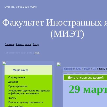
Суббота, 08.08.2026, 09:46
Факультет Иностранных 
(МИЭТ)
Главная
|
Регистрация
|
Вход
Приветствую Вас
Гость
|
RSS
Главная
»
2009
»
Март
»
12
» День 
Меню сайта
День открытых дверей
О факультете
Деканат
29 март
Преподаватели
Учебно-методические материалы
и файлы для скачивания
Форум
Вопросы декану факультета
Фотоальбом