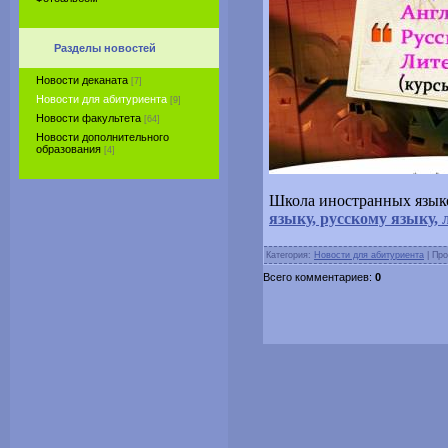
Разделы новостей
Новости деканата
[7]
Новости для абитуриента
[9]
Новости факультета
[64]
Новости дополнительного
образования
[4]
Школа иностранных язык
языку, русскому языку, 
Категория:
Новости для абитуриента
| Про
Всего комментариев:
0