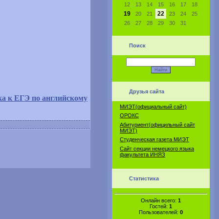
12
13
14
15
16
17
18
19
22
20
21
23
24
25
26
27
28
29
30
31
Поиск
Друзья сайта
а к ЕГЭ по английскому
МИЭТ(официальный сайт)
ОРОКС
Абитуриент(официльный сайт
МИЭТ)
Студенческая газета МИЭТ
Сайт секции немецкого языка
факультета ИНЯЗ
Статистика
Онлайн всего:
1
Гостей:
1
Пользователей:
0