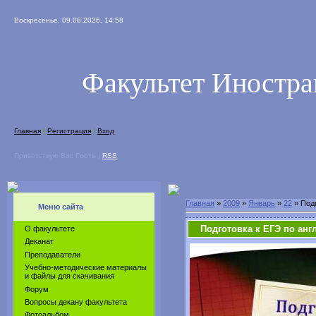
Воскресенье, 09.08.2026, 14:58
Факультет Иностр
Главная
|
Регистрация
|
Вход
Приветствую Вас
Гость
|
RSS
Главная
»
2009
»
Январь
»
22
» Подг
Меню сайта
Подготовка к ЕГЭ по анг
О факультете
Деканат
Преподаватели
Учебно-методические материалы
и файлы для скачивания
Форум
Вопросы декану факультета
Фотоальбом