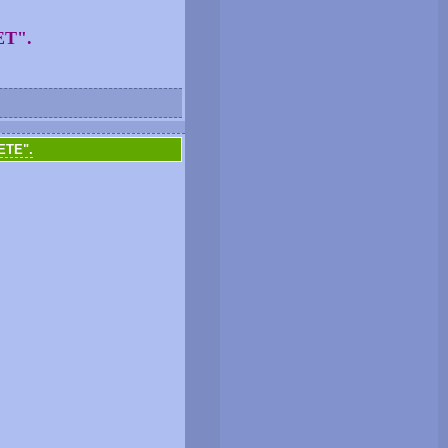
Т".
ЕТЕ".