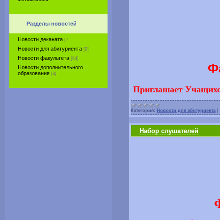
Разделы новостей
Новости деканата
[7]
Новости для абитуриента
[9]
Новости факультета
[64]
Ф
Новости дополнительного
образования
[4]
Приглашает Учащихся
Категория:
Новости для абитуриента
|
Набор слушателей