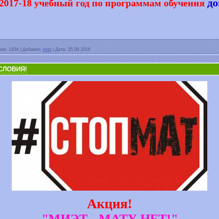
до
 2017-18 учебный год по программам обучения
ров:
1434
|
Добавил:
irvin
|
Дата:
25.08.2016
СЛОВИЯ!
Акция!
"МИЭТ - МАТУ НЕТ!"