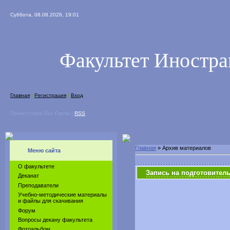
Суббота, 08.08.2026, 19:01
Факультет Иностр
Главная
|
Регистрация
|
Вход
Приветствую Вас
Гость
|
RSS
Главная
»
Архив материалов
Меню сайта
О факультете
Запись на подготовител
Деканат
Преподаватели
Учебно-методические материалы
и файлы для скачивания
Форум
Вопросы декану факультета
Фотоальбом