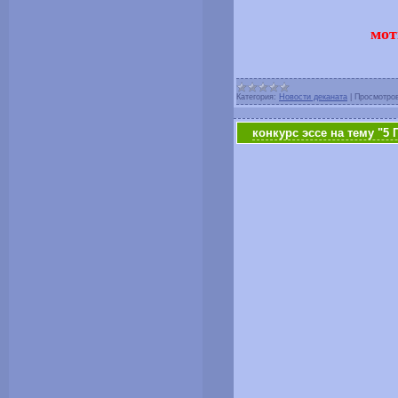
мот
Категория:
Новости деканата
|
Просмотро
конкурс эссе на тему 