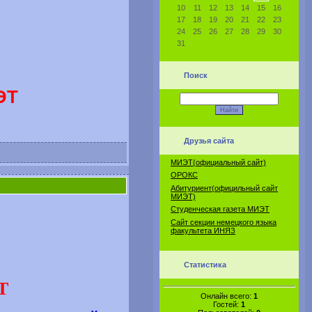
10
11
12
13
14
15
16
17
18
19
20
21
22
23
24
25
26
27
28
29
30
31
Поиск
ЭТ
Друзья сайта
МИЭТ(официальный сайт)
ОРОКС
Абитуриент(официльный сайт
МИЭТ)
Студенческая газета МИЭТ
Сайт секции немецкого языка
факультета ИНЯЗ
Статистика
Т
Онлайн всего:
1
Гостей:
1