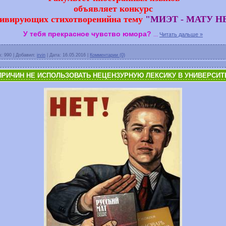
объявляет конкурс
ивирующих стихотворенийна тему
"МИЭТ - МАТУ НЕ
У тебя прекрасное чувство юмора?
...
Читать дальше »
в:
990
|
Добавил:
irvin
|
Дата:
16.05.2016
|
Комментарии (0)
"5 ПРИЧИН НЕ ИСПОЛЬЗОВАТЬ НЕЦЕНЗУРНУЮ ЛЕКСИКУ В УНИВЕРСИТ