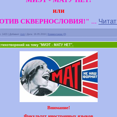
или
...
Читат
РОТИВ СКВЕРНОСЛОВИЯ!"
в:
1423
|
Добавил:
irvin
|
Дата:
16.05.2016
|
Комментарии (0)
тихотворений на тему "МИЭТ - МАТУ НЕТ".
Внимание!
Факультет иностранных языков