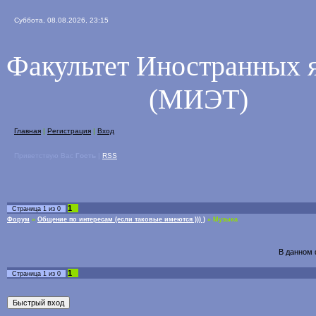
Суббота, 08.08.2026, 23:15
Факультет Иностранных 
(МИЭТ)
Главная
|
Регистрация
|
Вход
Приветствую Вас
Гость
|
RSS
1
Страница
1
из
0
Форум
»
Общение по интересам (если таковые имеются ))) )
»
Музыка
В данном 
1
Страница
1
из
0