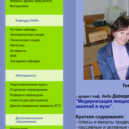
Вопросы декану факультета
Фотоальбом
Кафедра ИнЯз
История кафедры
Экономическая секция
Техническая секция
Магистры
Аспиранты
ФПК
Заседания кафедры
Абитуриенту
Подготовительные курсы
Те
Отделение переводчиков
Референт-переводчик
-
Давиден
доцент каф. ИнЯз
Новости для абитуриента
"Модернизация лекци
Демонстрационные варианты ЕГЭ
занятий в вузе".
Краткое содержание:
Дополнительное
- плюсы и минусы тради
образование
- пассивные и активные
Расписание