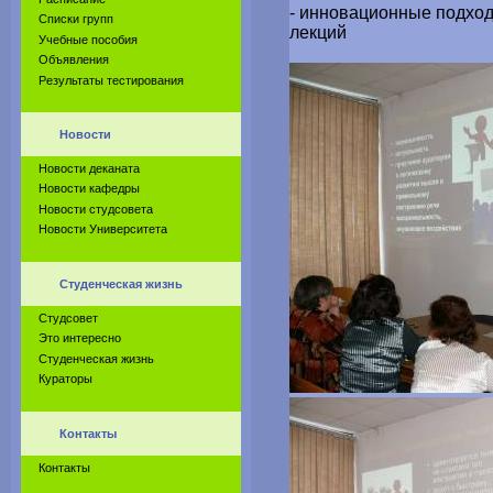
- инновационные подход
Списки групп
лекций
Учебные пособия
Объявления
Результаты тестирования
Новости
Новости деканата
Новости кафедры
Новости студсовета
Новости Университета
Студенческая жизнь
Студсовет
Это интересно
Студенческая жизнь
Кураторы
Контакты
Контакты