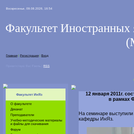
Воскресенье, 09.08.2026, 16:54
Факультет Иностранных 
(
Главная
|
Регистрация
|
Вход
Приветствую Вас
Гость
|
RSS
Факультет
12 января 2011г. с
Факультет ИнЯз
в рамках 
О факультете
Деканат
На семинаре выступили 
Преподаватели
кафедры ИнЯз.
Учебно-методические материалы
и файлы для скачивания
Форум