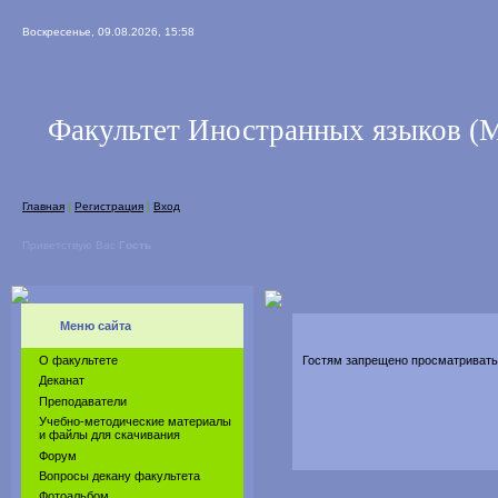
Воскресенье, 09.08.2026, 15:58
Факультет Иностранных языков 
Главная
|
Регистрация
|
Вход
Приветствую Вас
Гость
Меню сайта
О факультете
Гостям запрещено просматривать 
Деканат
Преподаватели
Учебно-методические материалы
и файлы для скачивания
Форум
Вопросы декану факультета
Фотоальбом