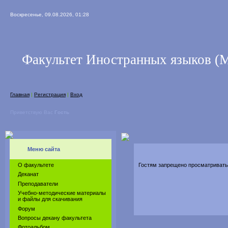
Воскресенье, 09.08.2026, 01:28
Факультет Иностранных языков 
Главная
|
Регистрация
|
Вход
Приветствую Вас
Гость
Меню сайта
О факультете
Гостям запрещено просматривать 
Деканат
Преподаватели
Учебно-методические материалы
и файлы для скачивания
Форум
Вопросы декану факультета
Фотоальбом