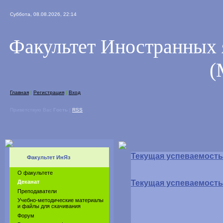
Суббота, 08.08.2026, 22:14
Факультет Иностранных 
(
Главная
|
Регистрация
|
Вход
Приветствую Вас
Гость
|
RSS
Текущая успеваемость
Факультет ИнЯз
О факультете
Текущая успеваемость
Деканат
Преподаватели
Учебно-методические материалы
и файлы для скачивания
Форум