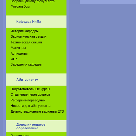
Вопросы декану факультета
Фотоальбом
Кафедра ИнЯз
История кафедры
Экономическая секция
Техническая секция
Магистры
Аспиранты
ФПК
Заседания кафедры
Абитуриенту
Подготовительные курсы
Отделение переводчиков
Референт-переводчик
Новости для абитуриента
Демонстрационные варианты ЕГЭ
Дополнительное
образование
Расписание