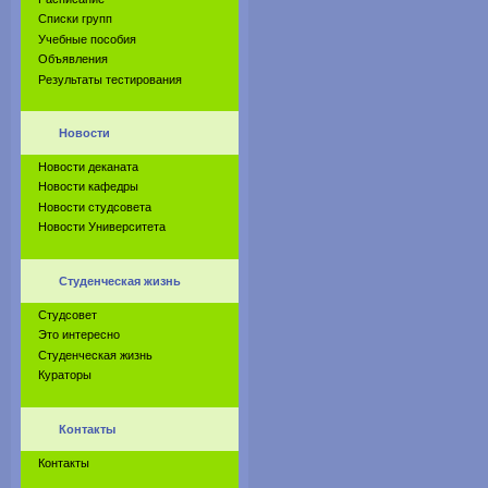
Списки групп
Учебные пособия
Объявления
Результаты тестирования
Новости
Новости деканата
Новости кафедры
Новости студсовета
Новости Университета
Студенческая жизнь
Студсовет
Это интересно
Студенческая жизнь
Кураторы
Контакты
Контакты